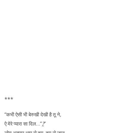
***
“कभी ऐसी भी
बेरुखी
देखी है तू ने,
ऐ मेरे प्यारा सा दिल…”
?
”
लोग अक्सर आप से तुम, तुम से जान,