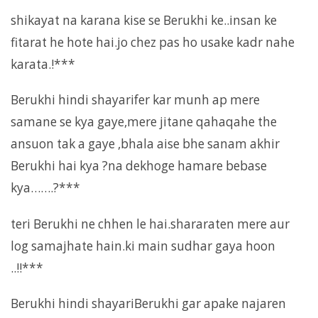
shikayat na karana kise se Berukhi ke..insan ke
fitarat he hote hai.jo chez pas ho usake kadr nahe
karata.!***
Berukhi hindi shayarifer kar munh ap mere
samane se kya gaye,mere jitane qahaqahe the
ansuon tak a gaye ,bhala aise bhe sanam akhir
Berukhi hai kya ?na dekhoge hamare bebase
kya…….?***
teri Berukhi ne chhen le hai.shararaten mere aur
log samajhate hain.ki main sudhar gaya hoon
..!!***
Berukhi hindi shayariBerukhi gar apake najaren