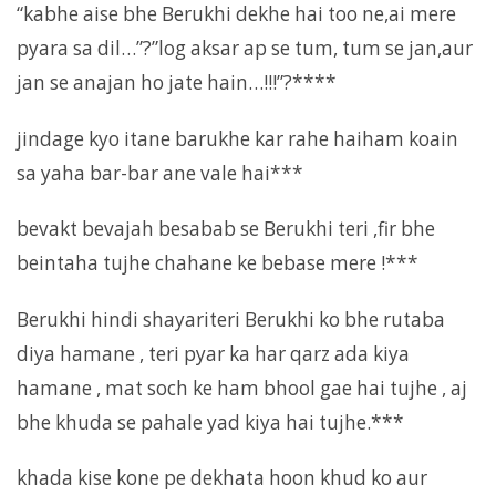
“kabhe aise bhe Berukhi dekhe hai too ne,ai mere
pyara sa dil…”?”log aksar ap se tum, tum se jan,aur
jan se anajan ho jate hain…!!!”?****
jindage kyo itane barukhe kar rahe haiham koain
sa yaha bar-bar ane vale hai***
bevakt bevajah besabab se Berukhi teri ,fir bhe
beintaha tujhe chahane ke bebase mere !***
Berukhi hindi shayariteri Berukhi ko bhe rutaba
diya hamane , teri pyar ka har qarz ada kiya
hamane , mat soch ke ham bhool gae hai tujhe , aj
bhe khuda se pahale yad kiya hai tujhe.***
khada kise kone pe dekhata hoon khud ko aur