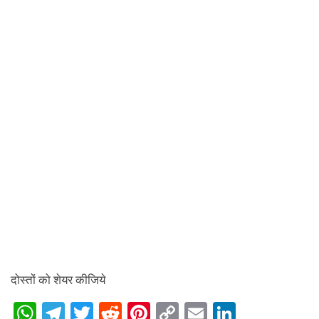
दोस्तों को शेयर कीजिये
W
T
T
R
Pi
C
E
Li