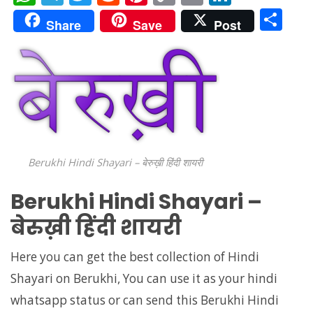
h
el
w
e
nt
o
m
n
S
Share
Save
Post
at
e
itt
d
er
p
ai
k
h
s
gr
er
di
e
y
l
e
ar
A
a
t
st
Li
dI
e
p
m
n
n
p
k
Berukhi Hindi Shayari – बेरुख़ी हिंदी शायरी
Berukhi Hindi Shayari –
बेरुख़ी हिंदी शायरी
Here you can get the best collection of Hindi
Shayari on Berukhi, You can use it as your hindi
whatsapp status or can send this Berukhi Hindi