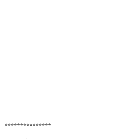
***************