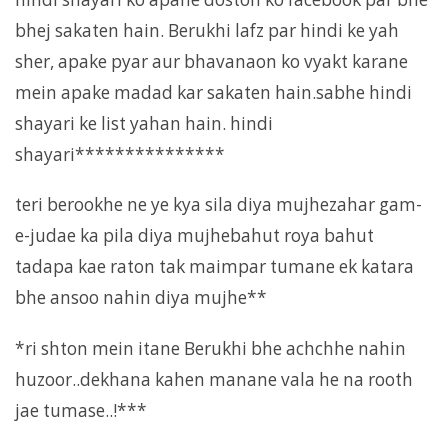
bhej sakaten hain. Berukhi lafz par hindi ke yah
sher, apake pyar aur bhavanaon ko vyakt karane
mein apake madad kar sakaten hain.sabhe hindi
shayari ke list yahan hain. hindi
shayari***************
teri berookhe ne ye kya sila diya mujhezahar gam-
e-judae ka pila diya mujhebahut roya bahut
tadapa kae raton tak maimpar tumane ek katara
bhe ansoo nahin diya mujhe**
*ri shton mein itane Berukhi bhe achchhe nahin
huzoor..dekhana kahen manane vala he na rooth
jae tumase..!***