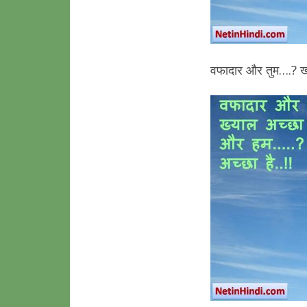
वफादार और तुम….? ख्य