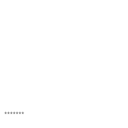
*******