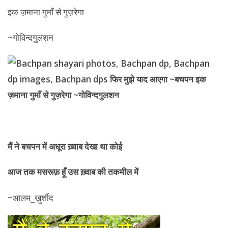
इक ज़माना गुमाँ से गुज़रेगा
~गोविन्दगुलशन
मैं ने बचपन में अधूरा ख़्वाब देखा था कोई
आज तक मसरूफ़ हूँ उस ख़्वाब की तकमील में
~आलम_ख़ुर्शीद