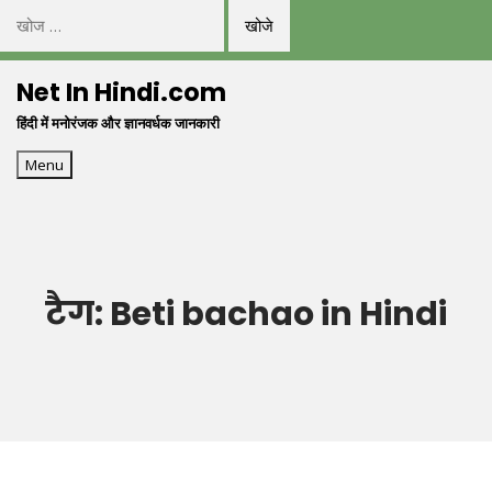
निम्न
को
Skip
खोजें:
Net In Hindi.com
to
हिंदी में मनोरंजक और ज्ञानवर्धक जानकारी
content
Menu
टैग:
Beti bachao in Hindi