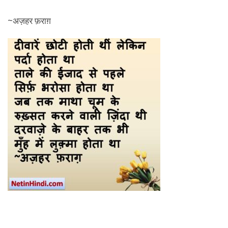
~अज़हर फ़राग़