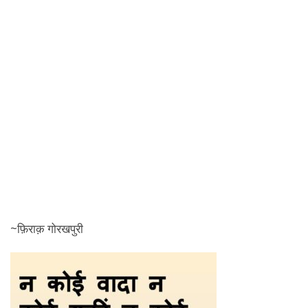
~फ़िराक़ गोरखपुरी