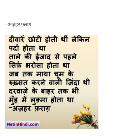
~अज़हर फ़राग़