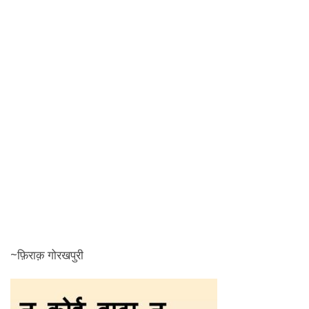
~फ़िराक़ गोरखपुरी