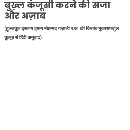
बुख़्ल कंजूसी करने की सजा
और अज़ाब
(हुज्जतुल इस्लाम इमाम मोहम्मद गज़ाली र.अ. की किताब मुकाशफतुल
क़ुलूब से हिंदी अनुवाद)