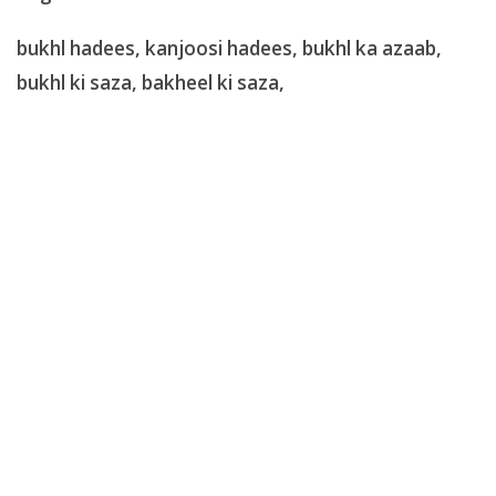
bukh
l hadees, kanjoosi hadees, bukhl ka azaab,
bukhl ki saza, bakheel ki saza,