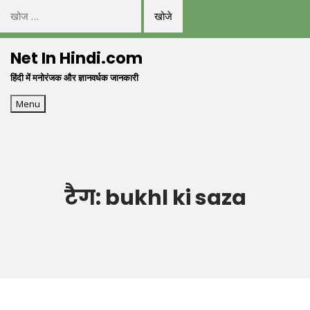
निम्न
को
Skip
खोजें:
Net In Hindi.com
to
हिंदी में मनोरंजक और ज्ञानवर्धक जानकारी
content
Menu
टैग:
bukhl ki saza