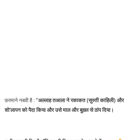
फ़रमाने नबवी है :
“अल्लाह तआला ने रकाकत (सुस्ती काहिली) और
शो
‘लापन को पैदा किया और उसे माल और बुख़्ल से ठांप दिया।