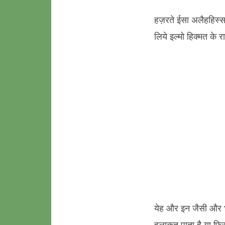
हज़रते ईसा अलैहहिस्सला
लिये इल्मो हिक्मत के र
येह और इन जैसी और भी
हलाकत पाता है या फिर