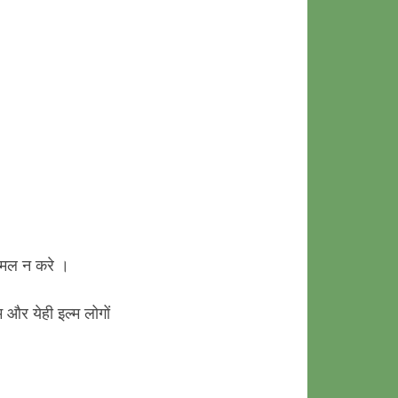
अमल न करे ।
्म और येही इल्म लोगों