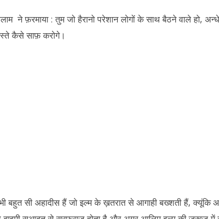
म ने फ़रमाया : तुम जो हैरानो परेशान लोगों के साथ बैठने वाले हो, अन्धेर
ास्ते कैसे साफ़ करोगे।
 बहुत सी अहादीस हैं जो इल्म के ख़तरात से आगाही बख्शती हैं, क्यूंकि 
 दाइमी सआदत से सरफ़राज़ होता है और अगर आलिम इल्म की जुस्त्जू में