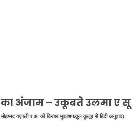
ा का अंजाम
– उकूबते उलमा ए सू
म मोहम्मद गज़ाली र.अ. की किताब मुकाशफतुल क़ुलूब से हिंदी अनुवाद)