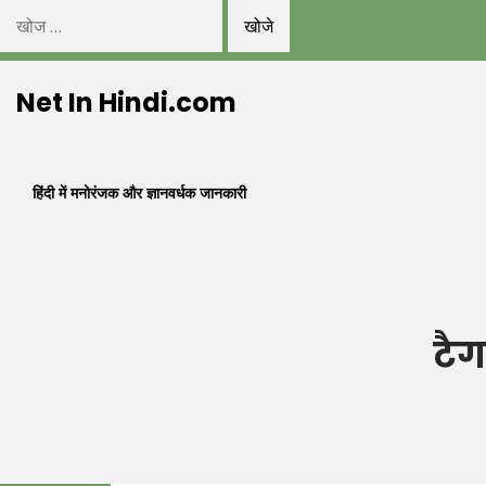
निम्न
को
Skip
खोजें:
Net In Hindi.com
to
content
हिंदी में मनोरंजक और ज्ञानवर्धक जानकारी
टैग