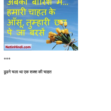
***
ढूढने चला था एक शक्श की
चाहत