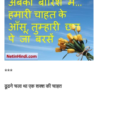
***
ढूढने चला था एक शक्श की
चाहत