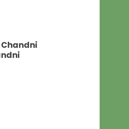
, Chandni
andni