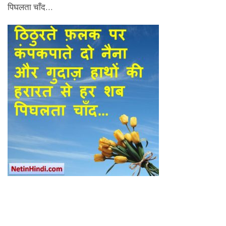
पिघलता चाँद…