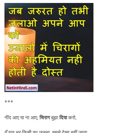
***
नींद आए या ना आए,
चिराग
बुझा
दिया
करो,
यूँ रात भर किसी का जलना, हमसे देखा नहीं जाता….