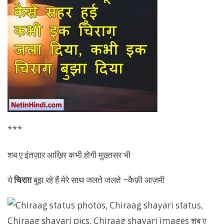
***
शब ए इंतज़ार आख़िर कभी होगी मुख़्तसर भी
ये
चिराग़
बुझ रहे हैं मेरे साथ जलते जलते ~कैफ़ी आज़मी