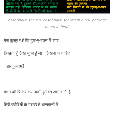
deshbhakti shayari, deshbhakti shayari in hindi, patriotic
poem in hindi
मेरा क़ुसूर ये है कि हुब्ब-ए-वतन में ‘शाद’
लिखता हूँ लिख चुका हूँ जो ~लिखना न चाहिए
~शाद_आरफ़ी
वतन की फ़िक्र कर नादाँ मुसीबत आने वाली है
तिरी बर्बादियों के मशवरे हैं आसमानों में