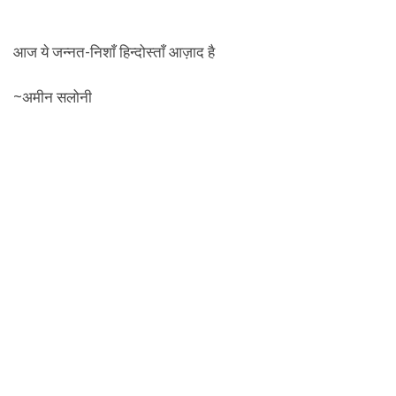
आज ये जन्नत-निशाँ हिन्दोस्ताँ आज़ाद है
~अमीन सलोनी