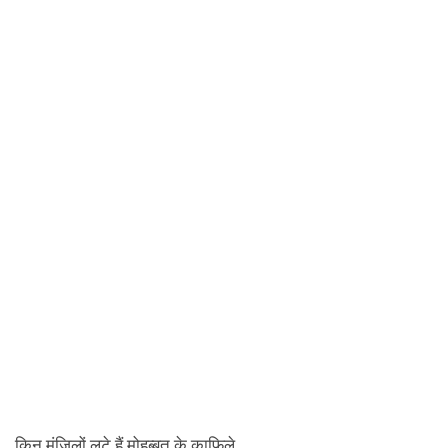
किन मंज़िलों लुटे हैं मोहब्बत के क़ाफ़िले