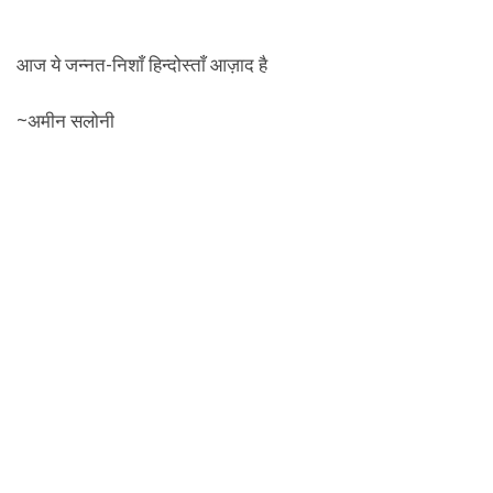
आज ये जन्नत-निशाँ हिन्दोस्ताँ आज़ाद है
~अमीन सलोनी