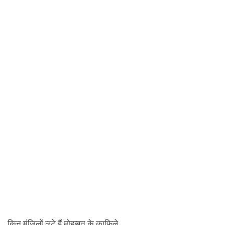
किन मंज़िलों लुटे हैं मोहब्बत के क़ाफ़िले