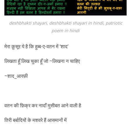
deshbhakti shayari, deshbhakti shayari in hindi, patriotic
poem in hindi
मेरा क़ुसूर ये है कि हुब्ब-ए-वतन में ‘शाद’
लिखता हूँ लिख चुका हूँ जो ~लिखना न चाहिए
~शाद_आरफ़ी
वतन की फ़िक्र कर नादाँ मुसीबत आने वाली है
तिरी बर्बादियों के मशवरे हैं आसमानों में