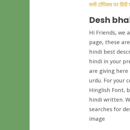
सभी टॉपिक्स पर हिंदी
Desh bhak
Hi Friends, we a
page, these are 
hindi best descr
hindi in your pr
are giving here 
urdu. For your 
Hinglish Font, 
hindi written. 
searches for de
image