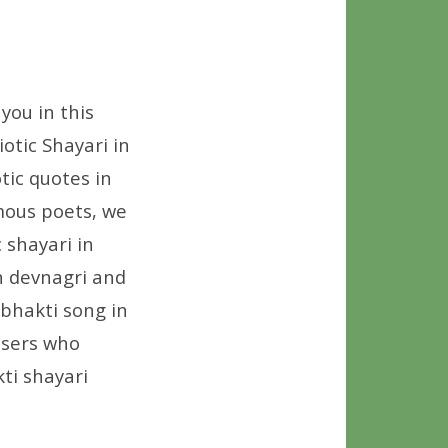
you in this
iotic Shayari in
tic quotes in
amous poets, we
 shayari in
in devnagri and
bhakti song in
users who
ti shayari