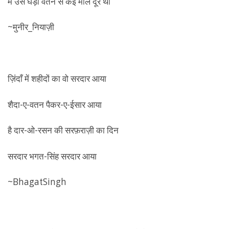
मैं उस घड़ी वतन से कई मील दूर था
~मुनीर_नियाज़ी
ज़िंदाँ में शहीदों का वो सरदार आया
शैदा-ए-वतन पैकर-ए-ईसार आया
है दार-ओ-रसन की सरफ़राज़ी का दिन
सरदार भगत-सिंह सरदार आया
~BhagatSingh