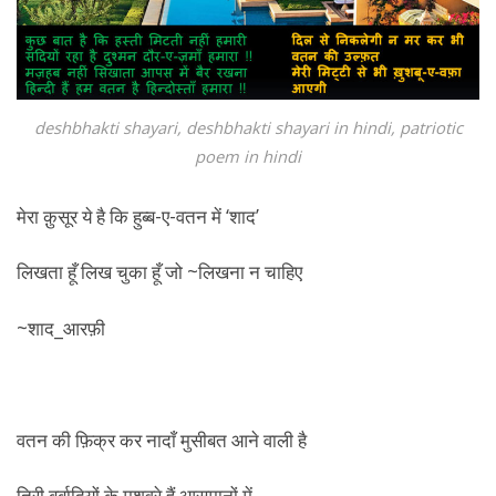
deshbhakti shayari, deshbhakti shayari in hindi, patriotic
poem in hindi
मेरा क़ुसूर ये है कि हुब्ब-ए-वतन में ‘शाद’
लिखता हूँ लिख चुका हूँ जो ~लिखना न चाहिए
~शाद_आरफ़ी
वतन की फ़िक्र कर नादाँ मुसीबत आने वाली है
तिरी बर्बादियों के मशवरे हैं आसमानों में