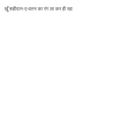
ख़ूँ शहीदान-ए-वतन का रंग ला कर ही रहा