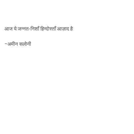
आज ये जन्नत-निशाँ हिन्दोस्ताँ आज़ाद है
~अमीन सलोनी