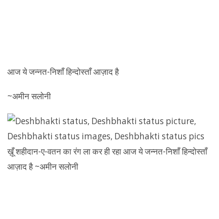
आज ये जन्नत-निशाँ हिन्दोस्ताँ आज़ाद है
~अमीन सलोनी