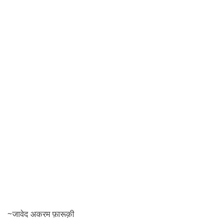
~जावेद अकरम फ़ारूक़ी