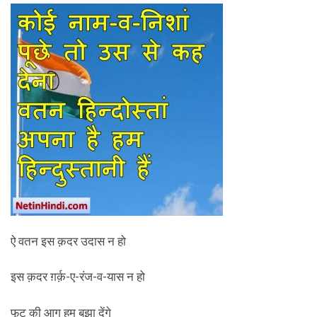
ऐ वतन इस क़दर उदास न हो
इस क़दर ग़र्क़-ए-रंज-व-यास न हो
फूट की आग हम बुझा देंगे