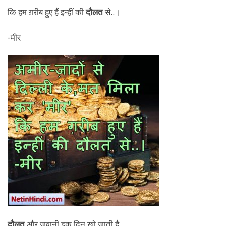
कि हम ग़रीब हुए हैं इन्हीं की
दौलत
से..।
-मीर
दौलत
और जवानी,इक दिन खो जाती है