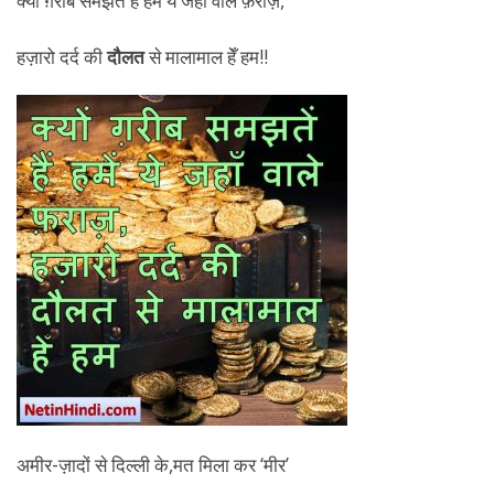
क्यों ग़रीब समझतें हैं हमें ये जहाँ वाले फ़राज़,
हज़ारो दर्द की
दौलत
से मालामाल हेँ हम!!
अमीर-ज़ादों से दिल्ली के,मत मिला कर ‘मीर’