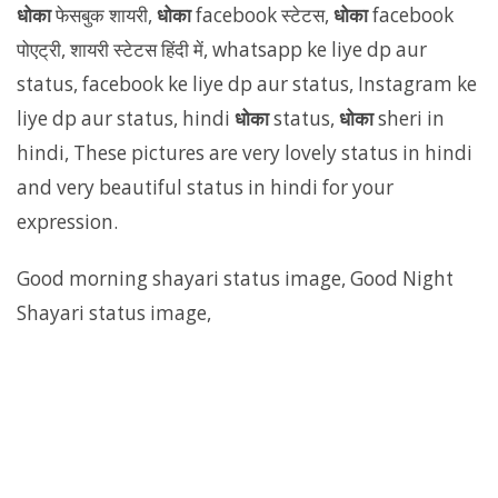
धोका
फेसबुक शायरी,
धोका
facebook स्टेटस,
धोका
facebook
पोएट्री, शायरी स्टेटस हिंदी में, whatsapp ke liye dp aur
status, facebook ke liye dp aur status, Instagram ke
liye dp aur status, hindi
धोका
status,
धोका
sheri in
hindi, These pictures are very lovely status in hindi
and very beautiful status in hindi for your
expression.
Good morning shayari status image, Good Night
Shayari status image,