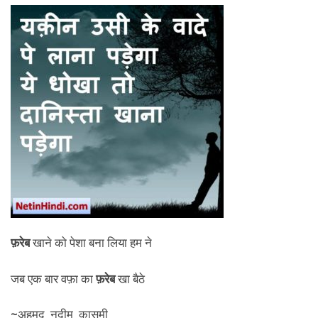
फ़रेब
खाने को पेशा बना लिया हम ने
जब एक बार वफ़ा का
फ़रेब
खा बैठे
~
अहमद_नदीम_क़ासमी