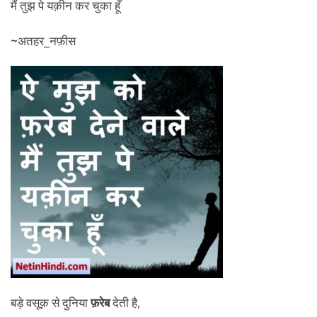
मैं तुझ पे यक़ीन कर चुका हूँ
~
अतहर_नफ़ीस
बड़े वसूक़ से दुनिया
फ़रेब
देती है,