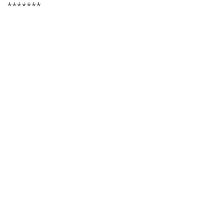
*******