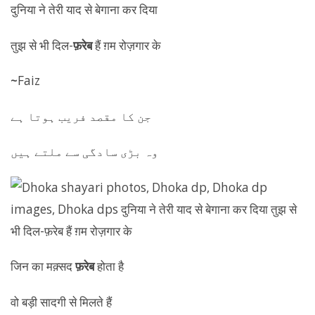
दुनिया ने तेरी याद से बेगाना कर दिया
तुझ से भी दिल-
फ़रेब
हैं ग़म रोज़गार के
~
Faiz
‏جن کا مقصد فریب ہوتا ہے
وہ بڑی سادگی سے ملتے ہیں
जिन का मक़्सद
फ़रेब
होता है
वो बड़ी सादगी से मिलते हैं