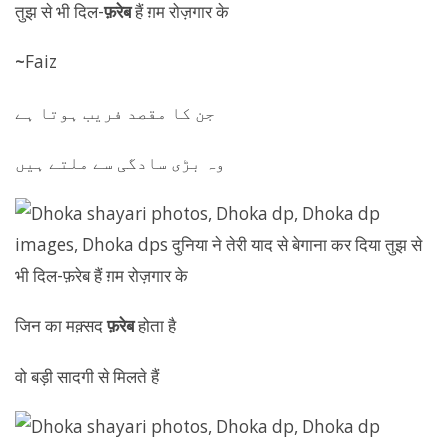
तुझ से भी दिल-
फ़रेब
हैं ग़म रोज़गार के
~
Faiz
‏جن کا مقصد فریب ہوتا ہے
وہ بڑی سادگی سے ملتے ہیں
जिन का मक़्सद
फ़रेब
होता है
वो बड़ी सादगी से मिलते हैं