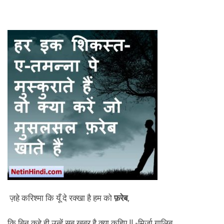
ज़हे करिश्मा कि यूँ दे रक्खा है हम को
फ़रेब
,
कि बिन कहे ही उन्हें सब ख़बर है क्या कहिए !! -मिर्ज़ा ग़ालिब