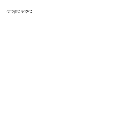
~शहज़ाद अहमद