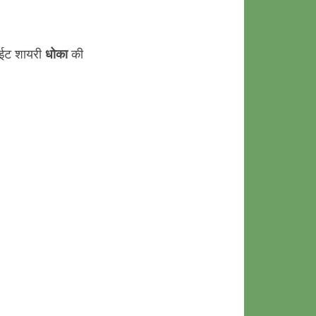
ाईट शायरी
धोका
की