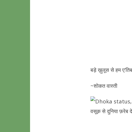
बड़े ख़ुलूस से हम ए’ति
~शोकत वास्ती