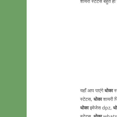
शायरी स्टेटस बहुत ही 
यहाँ आप पाएंगे
धोका
स
स्टेटस,
धोका
शायरी प
धोका
इमेजेस dpz,
ध
स्टेटस,
धोका
whatsa