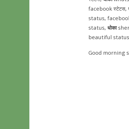
facebook स्टेटस,
status, facebook
status,
धोका
sher
beautiful status
Good morning sh