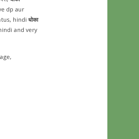
liye dp aur
atus, hindi
धोका
 hindi and very
age,