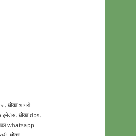
टोज,
धोका
शायरी
 इमेजेस,
धोका
dps,
ोका
whatsapp
ायरी,
धोका