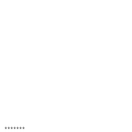
*******