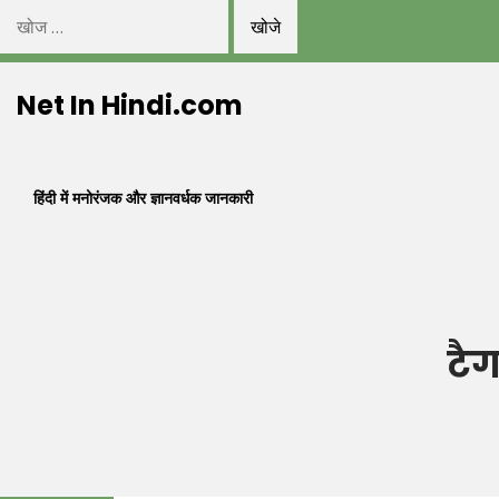
निम्न
को
Skip
खोजें:
Net In Hindi.com
to
content
हिंदी में मनोरंजक और ज्ञानवर्धक जानकारी
टै