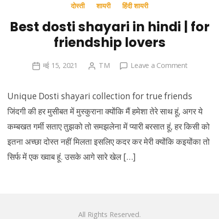
दोस्ती
शायरी
हिंदी शायरी
Best dosti shayari in hindi | for
friendship lovers
on
मई 15, 2021
TM
Leave a Comment
Best
dosti
Unique Dosti shayari collection for true friends
shayari
जिंदगी की हर मुसीबत में मुस्कुराना क्योंकि मैं हमेशा तेरे साथ हूं, अगर ये
in
कम्बखत गर्मी सताए तुझको तो समझलेना में प्यारी बरसात हूं, हर किसी को
hindi
|
इतना अच्छा दोस्त नहीं मिलता इसलिए कदर कर मेरी क्योंकि कइयोंका तो
for
सिर्फ में एक ख्वाब हूं. उसके आगे सारे खेल […]
friendship
lovers
All Rights Reserved.