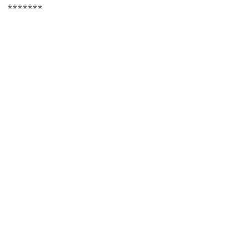
*******