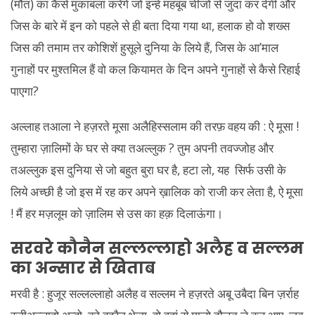
(मौत) का कैसे मुकाबला करेंगे जो इन्हें महबूब चीजों से जुदा कर देगी और
जिस के बारे में इन को पहले से ही बता दिया गया था, हलाक हो वो शख्स
जिस की तमाम तर कोशिशें हुसूले दुनिया के लिये हैं, जिस के आ’माल
गुनाहों पर मुश्तमिल हैं वो कल कियामत के दिन अपने गुनाहों से कैसे रिहाई
पाएगा?
अल्लाह तआला ने हज़रते मूसा अलैहिस्सलाम की तरफ़ वहय की : ऐ मूसा !
तुम्हारा ज़ालिमों के घर से क्या तअल्लुक ? तुम अपनी तवज्जोह और
तअल्लुक इस दुनिया से जो बहुत बुरा घर है, हटा लो, यह सिर्फ उसी के
लिये अच्छी है जो इस में रह कर अपने ख़ालिक को राजी कर लेता है, ऐ मूसा
! मैं हर मज़लूम को ज़ालिम से उस का हक़ दिलाऊंगा।
सरवरे कौनैन सल्लल्लाहो अलैह व सल्लम
का अन्सार से खिताब
मरवी है : हुजूर सल्लल्लाहो अलैह व सल्लम ने हज़रते अबू उबैदा बिन ज़र्राह