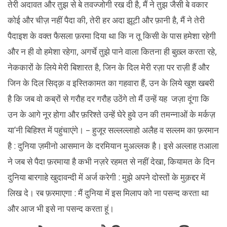
तेरी अदावत और तुझ से बे तवज्जोगी रख दी है, मैं ने तुझ जैसी बे वकार
कोई और चीज़ नहीं पैदा की, तेरी हर अदा झूटी और फ़ानी है, मैं ने तेरी
पैदाइश के वक्त फैसला फ़रमा दिया था कि न तू किसी के पास हमेशा रहेगी
और न ही वो हमेशा रहेगा, अगर्चे तुझे पाने वाला कितना ही बुख़्ल करता रहे,
नेककारों के लिये मेरी बिशारत है, जिन के दिल मेरी रज़ा पर राज़ी हैं और
जिन के दिल सिद्क़ व इस्तिकामत का गहवारा हैं, उन के लिये खुश खबरी
है कि जब वो कब्रों से गरौह दर गरौह उठेंगे तो मैं उन्हें यह जज़ा दूंगा कि
उन के आगे नूर होगा और फ़रिश्ते उन्हें घेरे हुवे उन की तमन्नाओं के मर्कज़
या’नी बिहिश्त में पहुंचाएंगे। – हुजूर सल्लल्लाहो अलैह व सल्लम का फ़रमान
है : दुनिया ज़मीनो आसमान के दरमियान मुअल्लक है। इसे अल्लाह तआला
ने जब से पैदा फ़रमाया है कभी नज़रे रहमत से नहीं देखा, कियामत के दिन
दुनिया बारगाहे खुदावन्दी में अर्ज करेगी : मुझे अपने दोस्तों के मुक़द्दर में
लिख दे। रब फ़रमाएगा : मैं दुनिया में इस मिलाप को ना पसन्द करता था
और आज भी इसे ना पसन्द करता हूं।