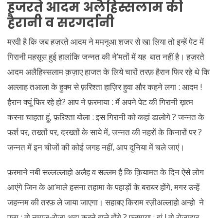
हजरते आदम अलैहिस्सलाम की
हैरानी व सरगर्दानी
मरवी है कि जब हज़रते आदम ने ममनूआ शजर से खा लिया तो इन्हें पेट में
गिरानी महसूस हुई हालांकि जन्नत की ने’मतों में यह बात नहीं है। हज़रते
आदम अलैहिस्सलाम क़ज़ाए हाजत के लिये चारों तरफ़ हैरान फिर रहे थे कि
अल्लाह तआला के हुक्म से फ़रिश्ता हाज़िर हुवा और कहने लगा : आदम !
हैरान क्यूं फिर रहे हो? आप ने फ़रमाया : मैं अपने पेट की गिरानी ख़त्म
करना चाहता हूं, फ़रिश्ता बोला : इस गिरानी को कहां डालोगे ? जन्नत के
फर्श पर, तख्तों पर, दरख्तों के साये में, जन्नत की नहरों के किनारों पर ?
जन्नत में इन चीजों की कोई जगह नहीं, आप दुनिया में चले जाएं।
फ़रमाने नबी सल्लल्लाहो अलैह व सल्लम है कि क़ियामत के दिन ऐसे लोग
आएंगे जिन के आ’माले हसना तहामा के पहाड़ों के बराबर होंगे, मगर उन्हें
जहन्नम की तरफ़ ले जाया जाएगा। सहाबए किराम रज़ीअल्लाहो अन्हो ने
पूछा : वो नमाज-रोज़ा अदा करने वाले होंगे ? फ़रमाया : हां ! वो रोज़ादार