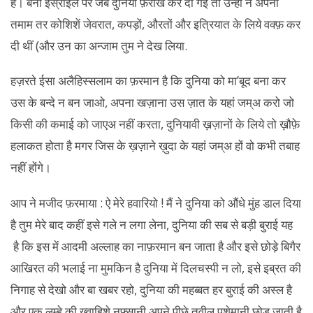
है। बनी इस्राईल पर जब दुनिया फ़राख कर दी गई तो उन्हों ने अपनी
तमाम तर कोशिशें जेवरात, कपड़ों, औरतों और इत्रियात के लिये वक्फ़ कर
दी थीं (और उन का अन्जाम तुम ने देख लिया.
हज़रते ईसा अलैहिस्सलाम का फ़रमान है कि दुनिया को मा’बूद बना कर
उस के बन्दे न बन जाओ, अपना खज़ाना उस ज़ात के यहां जम्अ करो जो
किसी की कमाई को जाएअ नहीं करता, दुनियावी ख़ज़ानों के लिये तो ख़ौफ़े
हलाकत होता है मगर जिस के ख़ज़ाने ख़ुदा के यहां जम्अ हों वो कभी तबाह
नहीं होंगे।
आप ने मजीद फ़रमाया : ऐ मेरे हवारियो ! मैं ने दुनिया को औंधे मुंह डाल दिया
है तुम मेरे बाद कहीं इसे गले न लगा लेना, दुनिया की सब से बड़ी बुराई यह
है कि इस में आदमी अल्लाह का नाफ़रमान बन जाता है और इसे छोड़े बिगैर
आखिरत की भलाई ना मुमकिन है दुनिया में दिलचस्पी न लो, इसे इब्रत की
निगाह से देखो और बा खबर रहो, दुनिया की महब्बत हर बुराई की अस्ल है
और एक लम्हे की ख्वाहिशे नफ़्सानी अपने पीछे तवील पशेमानी छोड़ जाती है