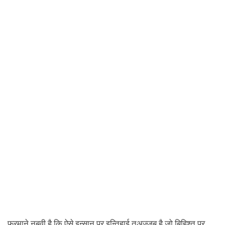
फ़रमाने नबवी है कि ऐसे इन्सान पर इन्तिहाई तअज्जुब है जो बिहिश्त पर