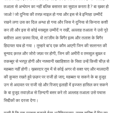
तआला से अन्धेपन का नहीं बल्कि बसारत का सुवाल करता है ? बा ख़बर हो
जाओ ! जो दुनिया की तरफ़ माइल हो गया और इस से बे इन्तिहा उम्मीदें
रखने लगा उस का दिल अन्धा हो गया और जिस ने दुनिया से किनारा कशी
कर ली और इस से कोई मख्सूस उम्मीदें न रखीं, अल्लाह तआला ने उसे नूरे
बसीरत अता फ़रमा दिया, वो ता’लीम के बिगैर इल्म और तलाश के बिगैर
हिदायत याब हो गया । तुम्हारे बा’द एक कौम आएगी जिन की सल्तनत की
बुन्याद क़त्ल और जोरो जफ़ा पर होगी, जिन की अमीरी व तमव्वुल बुख़्ल व
तकब्बुर से भरपूर होगी और नफ़्सानी ख्वाहिशात के सिवा उन्हें किसी चीज़ से
महब्बत नहीं होगी। ख़बरदार तुम में से कोई अगर वो वक्त पाए और मालदारी
की कुव्वत रखते हुवे फ़क़र पर राजी हो जाए, महब्बत पा सकने के बा वुजूद
उन से अदावत पर राजी रहे और रिजाए इलाही में इज्जत हासिल कर सकने
के बा वुजूद तवाज़ोअ से ज़िन्दगी बसर करे तो अल्लाह तआला उसे पचास
सिद्दीकों का दरजा देगा।
मरवी है कि एक मरतबा हज़रते ईसा अलैहिस्सलाम सख़्त बारिश में घिर गए,