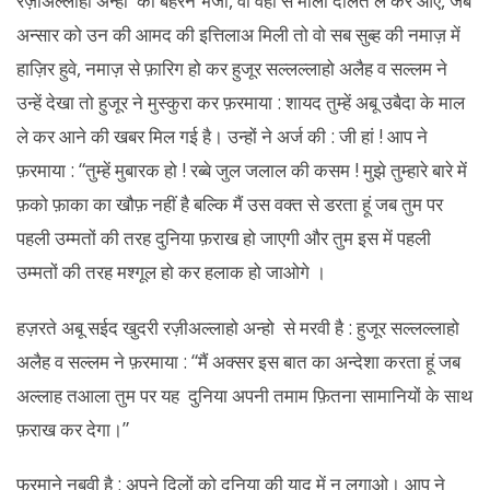
रज़ीअल्लाहो अन्हो को बहरैन भेजा, वो वहां से मालो दौलत ले कर आए, जब
अन्सार को उन की आमद की इत्तिलाअ मिली तो वो सब सुब्ह की नमाज़ में
हाज़िर हुवे, नमाज़ से फ़ारिग हो कर हुजूर सल्लल्लाहो अलैह व सल्लम ने
उन्हें देखा तो हुजूर ने मुस्कुरा कर फ़रमाया : शायद तुम्हें अबू उबैदा के माल
ले कर आने की खबर मिल गई है। उन्हों ने अर्ज की : जी हां ! आप ने
फ़रमाया : “तुम्हें मुबारक हो ! रब्बे जुल जलाल की कसम ! मुझे तुम्हारे बारे में
फ़को फ़ाका का खौफ़ नहीं है बल्कि मैं उस वक्त से डरता हूं जब तुम पर
पहली उम्मतों की तरह दुनिया फ़राख हो जाएगी और तुम इस में पहली
उम्मतों की तरह मश्गूल हो कर हलाक हो जाओगे ।
हज़रते अबू सईद खुदरी रज़ीअल्लाहो अन्हो से मरवी है : हुजूर सल्लल्लाहो
अलैह व सल्लम ने फ़रमाया : “मैं अक्सर इस बात का अन्देशा करता हूं जब
अल्लाह तआला तुम पर यह दुनिया अपनी तमाम फ़ितना सामानियों के साथ
फ़राख कर देगा।”
फरमाने नबवी है : अपने दिलों को दुनिया की याद में न लगाओ। आप ने