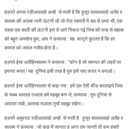
हज़रते अनस रज़ीअल्लाहो अन्हो से मरवी है कि हुजूर सल्लल्लाहो अलैह व
सल्लम की अज़बा नामी ऊंटनी थी जो तेज़ रफ़्तारी में सब से उम्दा थी, एक
दफ़्आ एक बदवी की ऊंटनी इस से आगे निकल गई जिस की वज्ह से सहाबा
को बहुत अफ्सोस हुवा, आप ने फ़रमाया : यह कानूने कुदरत है कि हर
कमाल को जवाल नसीब होता है।
हज़रते ईसा अलैहिस्सलाम ने फ़रमाया : “कौन है जो समन्दर की लहरों पर
इमारत बनाए ! यह दुनिया इसी तरह है तुम इसे जाए करार न बनाओ।
हज़रते ईसा अलैहिस्सलाम से कहा गया : हमें एक ऐसी चीज़ बतलाइये जिस
के सबब अल्लाह तआला हमें महबूब बना ले, फ़रमाया : तुम दुनिया से
अदावत रखो, अल्लाह तआला तुम्हें महबूब रखेगा।
हज़रते अबुदरदा रज़ीअल्लाहो अन्हो से मरवी है : हुजूर सल्लल्लाहो अलैह व
सल्लम ने फ़रमाया : जो कुछ मैं जानता हूं अगर तुम जानते तो कम हंसते