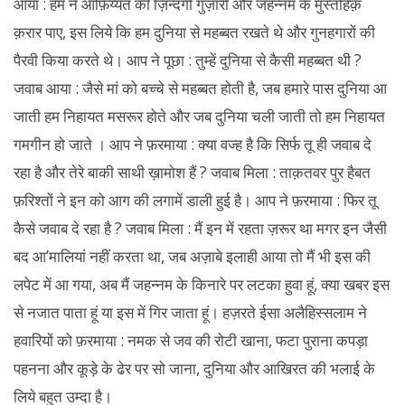
आया : हम ने आफ़िय्यत की ज़िन्दगी गुज़ारी और जहन्नम के मुस्तहिक़
क़रार पाए, इस लिये कि हम दुनिया से महब्बत रखते थे और गुनहगारों की
पैरवी किया करते थे। आप ने पूछा : तुम्हें दुनिया से कैसी महब्बत थी ?
जवाब आया : जैसे मां को बच्चे से महब्बत होती है, जब हमारे पास दुनिया आ
जाती हम निहायत मसरूर होते और जब दुनिया चली जाती तो हम निहायत
गमगीन हो जाते । आप ने फ़रमाया : क्या वज्ह है कि सिर्फ तू ही जवाब दे
रहा है और तेरे बाकी साथी ख़ामोश हैं ? जवाब मिला : ताक़तवर पुर हैबत
फ़रिश्तों ने इन को आग की लगामें डाली हुई है। आप ने फ़रमाया : फिर तू
कैसे जवाब दे रहा है ? जवाब मिला : मैं इन में रहता ज़रूर था मगर इन जैसी
बद आ’मालियां नहीं करता था, जब अज़ाबे इलाही आया तो मैं भी इस की
लपेट में आ गया, अब मैं जहन्नम के किनारे पर लटका हुवा हूं, क्या खबर इस
से नजात पाता हूं या इस में गिर जाता हूं। हज़रते ईसा अलैहिस्सलाम ने
हवारियों को फ़रमाया : नमक से जव की रोटी खाना, फटा पुराना कपड़ा
पहनना और कूड़े के ढेर पर सो जाना, दुनिया और आखिरत की भलाई के
लिये बहुत उम्दा है।