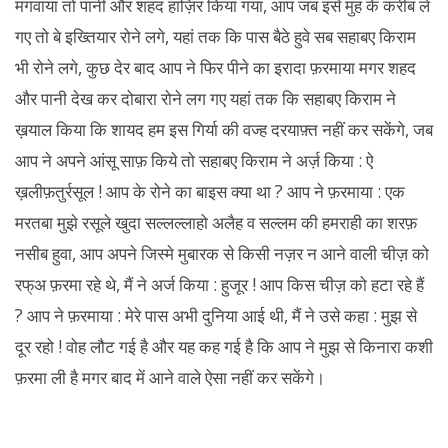
मंगवाया तो पानी और शहद हाज़िर किया गया, आप जब इसे मुंह के करीब ले
गए तो बे इख्तियार रोने लगे, यहां तक कि पास बैठे हुवे सब सहाबए किराम
भी रोने लगे, कुछ देर बाद आप ने फिर पीने का इरादा फ़रमाया मगर शहद
और पानी देख कर दोबारा रोने लग गए यहां तक कि सहाबए किराम ने
ख़याल किया कि शायद हम इस गिर्या की वज्ह दरयाफ़्त नहीं कर सकेंगे, जब
आप ने अपने आंसू साफ़ किये तो सहाबए किराम ने अर्ज़ किया : ऐ
ख़लीफ़तुर्रसूल ! आप के रोने का बाइस क्या था ? आप ने फ़रमाया : एक
मरतबा मुझे रसूले खुदा सल्लल्लाहो अलैह व सल्लम की हमराही का शरफ़
नसीब हुवा, आप अपने जिस्मे मुबारक से किसी नज़र न आने वाली चीज़ को
रफ्अ फ़रमा रहे थे, मैं ने अर्ज किया : हुजूर ! आप किस चीज़ को हटा रहे हैं
? आप ने फ़रमाया : मेरे पास अभी दुनिया आई थी, मैं ने उसे कहा : मुझ से
दूर रहो ! वोह लौट गई है और यह कह गई है कि आप ने मुझ से किनारा कशी
फ़रमा ली है मगर बाद में आने वाले ऐसा नहीं कर सकेंगे।