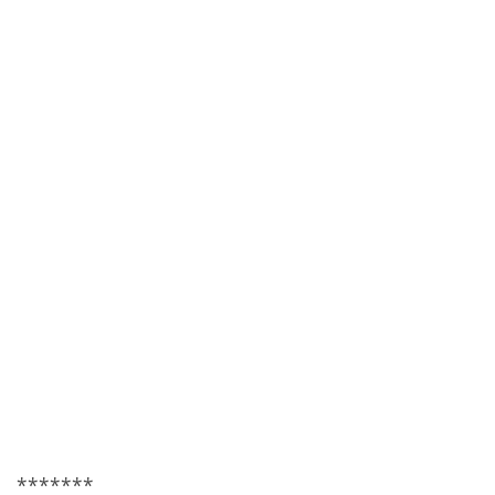
*******