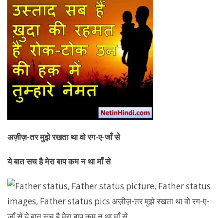
अज़ीज़-तर मुझे रखता था वो रग-ए-जाँ से
ये बात सच है मेरा बाप कम न था माँ से