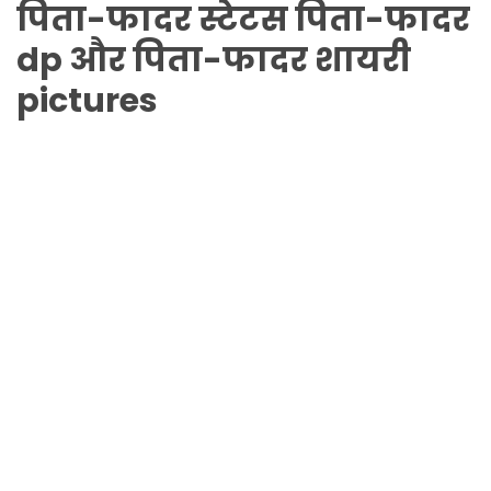
पिता-फादर
स्टेटस
पिता-फादर
dp और
पिता-फादर
शायरी
pictures