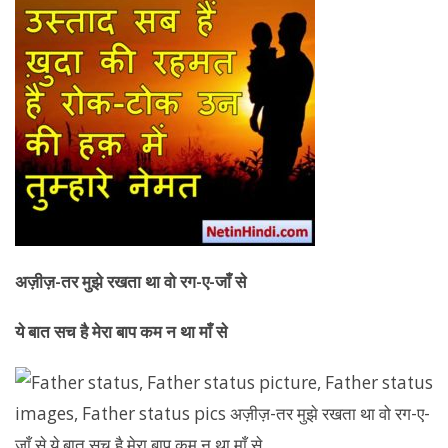
अज़ीज़-तर मुझे रखता था वो रग-ए-जाँ से
ये बात सच है मेरा बाप कम न था माँ से