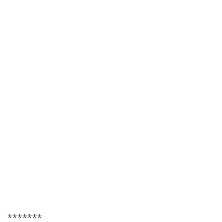
*******