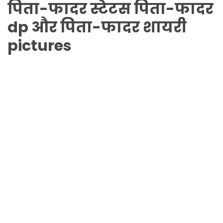
पिता-फादर
स्टेटस
पिता-फादर
dp और
पिता-फादर
शायरी
pictures