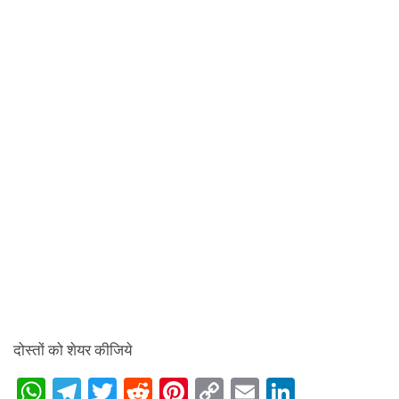
दोस्तों को शेयर कीजिये
W
T
T
R
Pi
C
E
Li