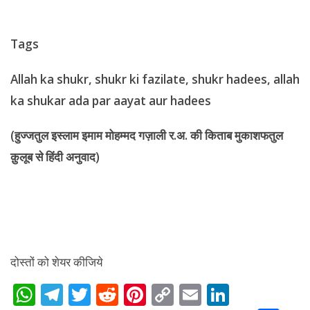
Tags
Allah ka shukr, shukr ki fazilate, shukr hadees, allah
ka shukar ada par aayat aur hadees
(हुज्जतुल इस्लाम इमाम मोहम्मद गज़ाली र.अ. की किताब मुकाशफतुल
क़ुलूब से हिंदी अनुवाद)
दोस्तों को शेयर कीजिये
W
T
T
R
Pi
C
E
Li