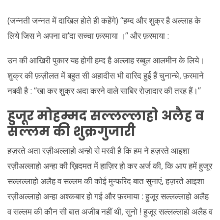
(जन्नती जन्नत में दाखिल होते ही कहेंगे) “हम्द और शुक्र है अल्लाह के
लिये जिस ने अपना वा’दा सच्चा फ़रमाया ।” और फ़रमाया :
उन की आखिरी पुकार यह होगी हम्द है अल्लाह रब्बुल आलमीन के लिये।
शुक्र की फ़ज़ीलत में बहुत सी अहादीस भी वारिद हुई हैं चुनान्चे, फ़रमाने
नबवी है : “खा कर शुक्र अदा करने वाले साबिर रोज़ादार की तरह हैं।”
हुजूर मोहम्मद सल्लल्लाहो अलैह व
सल्लम की शुक्रगुजारी
हज़रते अता रज़ीअल्लाहो अन्हो से मरवी है कि हम ने हज़रते आइशा
रज़ीअल्लाहो अन्हा की ख़िदमत में हाज़िर हो कर अर्ज की, कि आप हमें हुजूर
सल्लल्लाहो अलैह व सल्लम की कोई मुन्फरिद बात सुनाएं, हज़रते आइशा
रज़ीअल्लाहो अन्हा अश्कबार हो गई और फ़रमाया : हुजूर सल्लल्लाहो अलैह
व सल्लम की कौन सी बात अजीब नहीं थी, सुनो ! हुजूर सल्लल्लाहो अलैह व