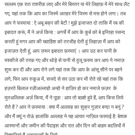
सल्लम एक रात तशरीफ़ लाए और मेरे बिस्तर या मेरे लिहाफ़ में मेरे साथ लैट
गए, यहां तक कि आप का जिस्मे अतहर मेरे जिस्म से मस होने लगा। तब
आप ने फरमाया : ऐ अबू बक्र की बेटी ! मुझे इजाजत दो ताकि मैं रब की
इबादत करूं, मैं ने अर्ज किया : अगर्चे मैं आप के कुर्ब को बे इन्तिहा पसन्द
करती हूं मगर आप की ख्वाहिश को तरजीह देती हूं लिहाज़ा मैं आप को
इजाज़त देती हूं, आप ज़रूर इबादत फ़रमाएं । आप उठ कर पानी के
मश्कीजे की तरफ़ गए और थोड़े से पानी से वुजू फ़रमा कर आप ने नमाज़
शुरू कर दी और आप रोने लगे यहां तक कि आप के आंसू सीने पर बहने
लगे, फिर आप रुकूअ में, सजदे से सर उठा कर भी रोते रहे यहां तक कि
हज़रते बिलाल रज़ीअल्लाहो अन्हो ने हाज़िर हो कर नमाजे फ़ज़र के
मुतअल्लिक अर्ज़ किया, मैं ने पूछा : आप तो बख़्शे हुवे हैं, आप किस लिये
रोते हैं ? आप ने फ़रमाया : क्या मैं अल्लाह का शुक्र गुज़ार बन्दा न बनूं ?
और मैं क्यूं न रोऊं हालांकि अल्लाह ने यह आयत नाज़िल फरमाई है: बेशक
आस्मानों और जमीन की पैदाइश और रात और दिन की बाहम बदलियों में
निशानियां हैं अक्लमन्दों के लिये