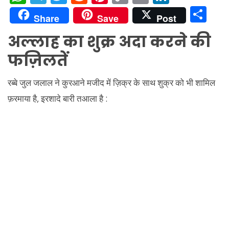
h
el
w
e
nt
o
m
n
S
Share
Save
Post
at
e
itt
d
er
p
ai
k
h
अल्लाह का शुक्र अदा करने की
s
gr
er
di
e
y
l
e
ar
फज़िलतें
A
a
t
st
Li
dI
e
p
m
n
n
रब्बे जुल जलाल ने कुरआने मजीद में ज़िक्र के साथ शुक्र को भी शामिल
p
k
फ़रमाया है, इरशादे बारी तआला है :