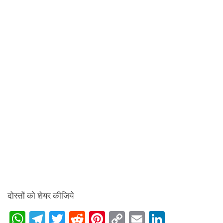
दोस्तों को शेयर कीजिये
W
T
T
R
Pi
C
E
Li