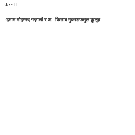
करना।
-इमाम मोहम्मद गज़ाली र.अ., किताब मुकाशफतुल क़ुलूब