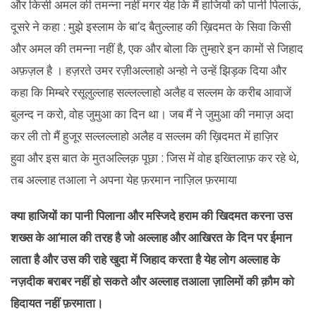
और किसी अमल की तमन्ना नहीं मगर येह कि मैं हाजियों को पानी पिलाऊं,
दूसरे ने कहा : मुझे इस्लाम के बा’द बैतुल्लाह की ख़िदमत के सिवा किसी
और अमल की तमन्ना नहीं है, एक और बोला कि तुम्हारे इन कामों से जिहाद
अफ़ज़ल है । हज़रते उमर रज़ीअल्लाहो अन्हो ने उन्हें झिड़क दिया और
कहा कि मिम्बरे रसूलुल्लाह सल्लल्लाहो अलैह व सल्लम के करीब आवाजें
बुलन्द न करो, वोह जुमुआ का दिन था। जब मैं ने जुमुआ की नमाज़ अदा
कर ली तो मैं हुजूर सल्लल्लाहो अलैह व सल्लम की ख़िदमत में हाज़िर
हुवा और इस बात के मुतअल्लिक़ पूछा : जिस में वोह इख्तिलाफ़ कर रहे थे,
तब अल्लाह तआला ने अपना येह फ़रमान नाज़िल फ़रमाया
क्या हाजियों का पानी पिलाना और मस्जिदे हराम की खिदमत करना उस
शख्स के आ
‘माल की तरह है जो अल्लाह और आखिरत के दिन पर ईमान
लाता है और उस की राहे खुदा में जिहाद करता है येह लोग अल्लाह के
नज़दीक बराबर नहीं हो सकते और अल्लाह तआला ज़ालिमों की क़ौम को
हिदायत नहीं फ़रमाता।