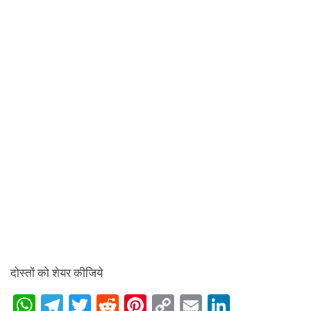
दोस्तों को शेयर कीजिये
W
T
T
R
Pi
C
E
Li