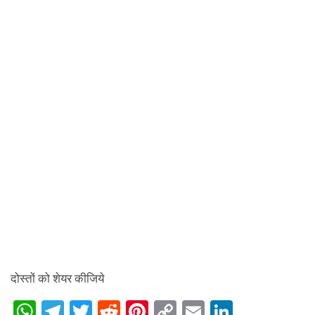
दोस्तों को शेयर कीजिये
W
T
T
R
Pi
C
E
Li