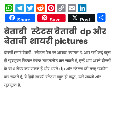
W
T
T
R
Pi
C
E
Li
h
el
w
e
nt
o
m
n
S
Share
Save
Post
at
e
itt
d
er
p
ai
k
h
बेताबी स्टेटस बेताबी dp और
s
gr
er
di
e
y
l
e
ar
बेताबी शायरी pictures
A
a
t
st
Li
dI
e
p
m
n
n
दोस्तों हमारे बेताबी स्टेटस पेज पर आपका स्वागत है, आप यहाँ कई बहुत
p
k
ही खूबसूरत पिक्चर मेसेज डाउनलोड कर सकते हैं, इन्हें आप अपने दोस्तों
के साथ शेयर कर सकते हैं और अपने dp और स्टेटस की तरह उपयोग
कर सकते हैं, ये हिंदी शायरी स्टेटस बहुत ही क्यूट, प्यारे लवली और
खूबसूरत हैं,