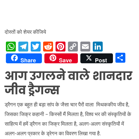
दोस्तों को शेयर कीजिये
W
T
T
R
Pi
C
E
Li
h
el
w
e
nt
o
m
n
S
Share
Save
Post
at
e
itt
d
er
p
ai
k
h
आग उगलने वाले शानदार
s
gr
er
di
e
y
l
e
ar
A
a
t
st
Li
dI
e
जीव ड्रैगन्स
p
m
n
n
p
k
ड्रैगन एक बहुत ही बड़ा सांप के जैसा चार पैरों वाला मिथककीय जीव है,
जिसका जिक्र कहानी – किस्सों मैं मिलता है, विश्व भर की संस्कृतियों के
साहित्य में हमें ड्रैगन का जिक्र मिलता है, अलग-अलग संस्कृतियों में
अलग-अलग प्रकार के ड्रेगन का विवरण लिखा गया है.