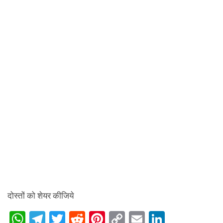
दोस्तों को शेयर कीजिये
W
T
T
R
Pi
C
E
Li