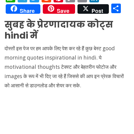
h
el
w
e
nt
o
m
n
S
Share
Save
Post
at
e
itt
d
er
p
ai
k
h
सुबह के प्रेरणादायक कोट्स
s
gr
er
di
e
y
l
e
ar
hindi में
A
a
t
st
Li
dI
e
p
m
n
n
दोस्तों इस पेज पर हम आपके लिए पेश कर रहे हैं कुछ बेस्ट good
p
k
morning quotes inspirational in hindi. ये
motivational thoughts टेक्स्ट और बेहतरीन फोटोज और
images के रूप में भी दिए जा रहे हैं जिससे की आप इन प्रेरक विचारों
को आसानी से डाउनलोड और शेयर कर सके.