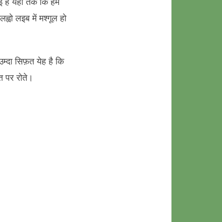
ई है यहां तक कि हम
्वो लइब में मश्गूल हो
उम्दा सिफ़त येह है कि
लत पर रोते।