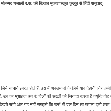
r
di
e
y
l
e
म मोहम्मद गज़ाली र.अ. की किताब मुकाशफतुल क़ुलूब से हिंदी अनुवाद)
t
st
Li
dI
n
n
k
 लिये सामाने इबरत होते हैं, इस में अक्लमन्दों के लिये याद देहानी और तम्
हैं, उन का मुशाहदा उन के दिलों की सख़्ती को ज़ियादा करता है क्यूंकि वो
 देखते रहेंगे और यह नहीं समझते कि उन्हें भी एक दिन ला महाला इसी तरह