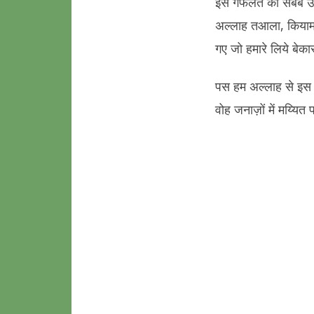
इस गफलत का सबब उन के
अल्लाह तआला, कियामत औ
गए जो हमारे लिये बेकार
पस हम अल्लाह से इस गफ
वोह जनाज़ों में मय्यि