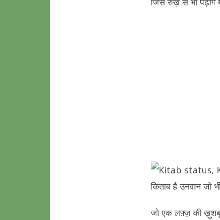
जिस रुख़ से भी पढ़ोगे
जो एक लफ़्ज़ की ख़ुश