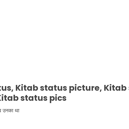
tus,
Kitab
status picture,
Kitab
Kitab
status pics
ाब उनका था