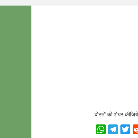
दोस्तों को शेयर कीजिय
W
T
T