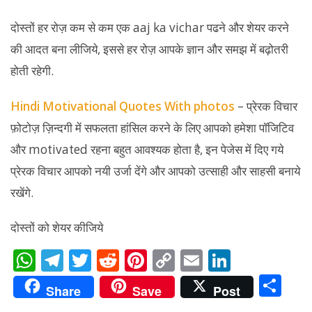
दोस्तों हर रोज़ कम से कम एक aaj ka vichar पढने और शेयर करने
की आदत बना लीजिये, इससे हर रोज़ आपके ज्ञान और समझ में बढ़ोतरी
होती रहेगी.
Hindi Motivational Quotes With photos
– प्रेरक विचार
फ़ोटोज़ ज़िन्दगी में सफलता हांसिल करने के लिए आपको हमेशा पॉजिटिव
और motivated रहना बहुत आवश्यक होता है, इन पेजेस में दिए गये
प्रेरक विचार आपको नयी उर्जा देंगे और आपको उत्साही और साहसी बनाये
रखेंगे.
दोस्तों को शेयर कीजिये
W
T
T
R
Pi
C
E
Li
h
el
w
e
nt
o
m
n
S
Share
Save
Post
at
e
itt
d
er
p
ai
k
h