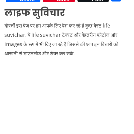
at
e
itt
d
er
p
ai
k
h
लाइफ सुविचार
s
gr
er
di
e
y
l
e
ar
A
a
t
st
Li
dI
e
दोस्तों इस पेज पर हम आपके लिए पेश कर रहे हैं कुछ बेस्ट life
p
m
n
n
suvichar. ये life suvichar टेक्स्ट और बेहतरीन फोटोज और
p
k
images के रूप में भी दिए जा रहे हैं जिससे की आप इन विचारों को
आसानी से डाउनलोड और शेयर कर सके.