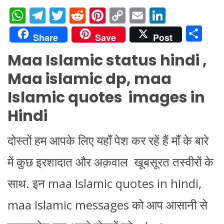
W
T
T
R
Pi
C
E
Li
h
el
w
e
nt
o
m
n
S
Share
Save
Post
at
e
itt
d
er
p
ai
k
h
Maa Islamic status hindi ,
s
gr
er
di
e
y
l
e
ar
Maa islamic dp, maa
A
a
t
st
Li
dI
e
p
m
n
n
Islamic quotes images in
p
k
Hindi
दोस्तों हम आपके लिए यहाँ पेश कर रहें हैं माँ के बारे
में कुछ इरशादात और अक़वाल खूबसूरत तस्वीरों के
साथ. इन maa Islamic quotes in hindi,
maa Islamic messages को आप आसानी से