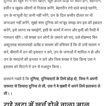
दुनिया की खुश रंग ने’मतें खाएंगे, खुश क़दम घोड़ों पर सवार होंगे, बेहतरीन,
हसीन व खूबरू औरतों से निकाह करेंगे, बेहतरीन रंगो वाले कपड़े पहनेंगे,
उन के मा’मूली पेट कभी नहीं भरेंगे, उन के दिल कसीर दौलत पर भी
कनाअत नहीं करेंगे, सुब्हो शाम दुनिया को मा’बूद समझ कर इस की इबादत
करेंगे, इसे अपना रब समझेगें, इसी के कामों में मगन और इसी की पैरवी में
गामज़न रहेंगे। जो शख्स उन लोगों के ज़माने को पाए, उसे मोहम्मद बिन
अब्दुल्लाह सल्लल्लाहो अलैह व सल्लम की वसियत है कि वो उन्हें सलाम न
करे, बीमारी में उन की इयादत न करे, उन के जनाज़ों में शामिल न हो और
उन के सरदारों की इज्जत न करे और जिस शख्स ने ऐसा किया उस ने
इस्लाम को मिटाने में उन से तआवुन किया।
फ़रमाने नबवी है कि
दुनिया, दुनियादारो के लिये छोड़ दो
, जिस ने अपनी
ज़रूरत से ज़ियादा दुनिया ले ली, उस ने बे ख़बरी में अपने लिये हलाकत ले
ली।।
राहे खुदा में खर्च होने वाला माल