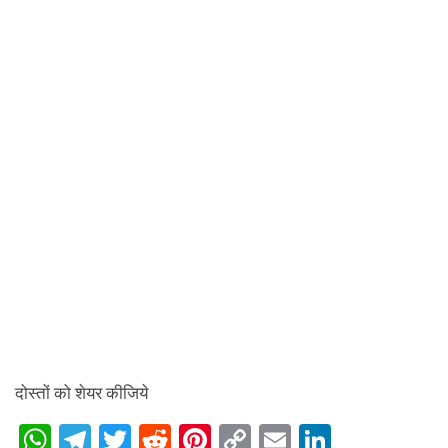
दोस्तों को शेयर कीजिये
W
T
T
R
Pi
C
E
Li