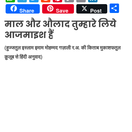
h
el
w
e
nt
o
m
n
S
Share
Save
Post
at
e
itt
d
er
p
ai
k
h
माल और औलाद तुम्हारे लिये
s
gr
er
di
e
y
l
e
ar
आजमाइश हैं
A
a
t
st
Li
dI
e
p
m
n
n
(हुज्जतुल इस्लाम इमाम मोहम्मद गज़ाली र.अ. की किताब मुकाशफतुल
p
k
क़ुलूब से हिंदी अनुवाद)