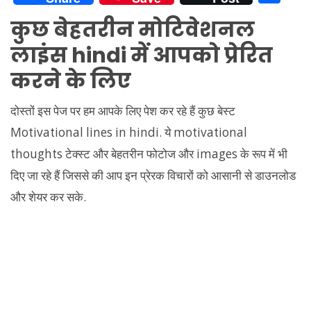
at
e
itt
d
er
p
ai
k
h
कुछ बेहतरीन मोटिवेशनल
s
gr
er
di
e
y
l
e
ar
लाइंस hindi में आपको प्रेरित
A
a
t
st
Li
dI
e
p
m
n
n
करने के लिए
p
k
दोस्तों इस पेज पर हम आपके लिए पेश कर रहे हैं कुछ बेस्ट
Motivational lines in hindi. ये motivational
thoughts टेक्स्ट और बेहतरीन फोटोज और images के रूप में भी
दिए जा रहे हैं जिससे की आप इन प्रेरक विचारों को आसानी से डाउनलोड
और शेयर कर सके.