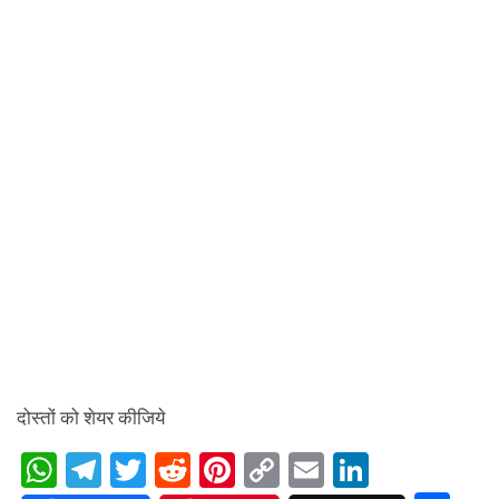
दोस्तों को शेयर कीजिये
W
T
T
R
Pi
C
E
Li