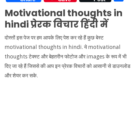
at
e
itt
d
er
p
ai
k
h
Motivational thoughts in
s
gr
er
di
e
y
l
e
ar
hindi प्रेरक विचार हिंदी में
A
a
t
st
Li
dI
e
p
m
n
n
दोस्तों इस पेज पर हम आपके लिए पेश कर रहे हैं कुछ बेस्ट
p
k
motivational thoughts in hindi. ये motivational
thoughts टेक्स्ट और बेहतरीन फोटोज और images के रूप में भी
दिए जा रहे हैं जिससे की आप इन प्रेरक विचारों को आसानी से डाउनलोड
और शेयर कर सके.