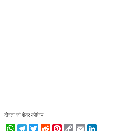
दोस्तों को शेयर कीजिये
W
T
T
R
Pi
C
E
Li