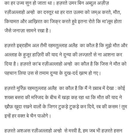
का हर उज्व सुन हो जाता था। हज़रते उमर बिन अब्दुल अज़ीज़
रज़ीअल्लाहो अन्हो का दस्तूर था हर रात उलमा को जम्अ करते, मौत,
कियामत और आख़िरत का जिक्र करते हुवे इतना रोते कि मा’लूम होता
जैसे जनाज़ा सामने रखा है।
हज़रते इब्राहीम अल तैमी रहमतुल्लाह अलैह का कौल है कि मुझे मौत और
अल्लाह के हुजूर हाज़िरी की याद ने दुन्या की लज्ज़तों से ना आशना कर
दिया है। हज़रते का’ब रज़ीअल्लाहो अन्हो का कौल है कि जिस ने मौत को
पहचान लिया उस से तमाम दुन्या के दुख-दर्द ख़त्म हो गए।
हज़रते मुर्रिफ़ रहमतुल्लाह अलैह का कौल है कि मैं ने ख़्वाब में देखा : कोई
शख्स बसरा की मस्जिद के बीच में खड़ा कह रहा था कि मौत की याद ने
ख़ौफ़ ख़ुदा रखने वालों के जिगर टुकड़े टुकड़े कर दिये, रब की कसम ! तुम
इन्हें हर वक्त बे चैन पाओगे।
हज़रते अशअस रज़ीअल्लाहो अन्हो से मरवी है, हम जब भी हज़रते हसन