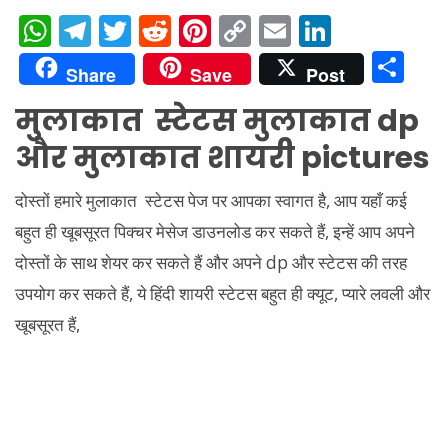
W
T
T
R
Pi
C
E
Li
h
el
w
e
nt
o
m
n
S
Share
Save
Post
at
e
itt
d
er
p
ai
k
h
मुलाकात स्टेटस मुलाकात dp
s
gr
er
di
e
y
l
e
ar
और मुलाकात शायरी pictures
A
a
t
st
Li
dI
e
p
m
n
n
दोस्तों हमारे मुलाकात स्टेटस पेज पर आपका स्वागत है, आप यहाँ कई
p
k
बहुत ही खूबसूरत पिक्चर मेसेज डाउनलोड कर सकते हैं, इन्हें आप अपने
दोस्तों के साथ शेयर कर सकते हैं और अपने dp और स्टेटस की तरह
उपयोग कर सकते हैं, ये हिंदी शायरी स्टेटस बहुत ही क्यूट, प्यारे लवली और
खूबसूरत हैं,