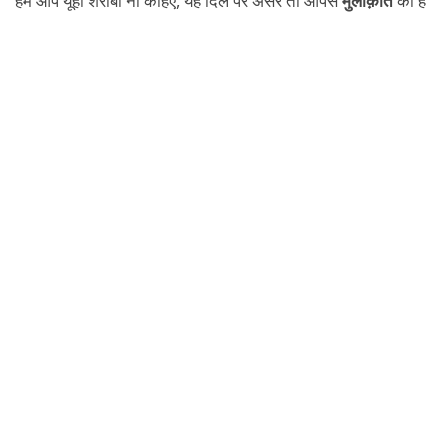
हमे आप यूही शराबी ना कहिए, यह दिल पर असर तो आपसे
मुलाक़ात
का है