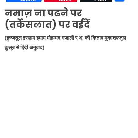
at
e
itt
d
er
p
ai
k
h
नमाज़ ना पढने पर
s
gr
er
di
e
y
l
e
ar
(तर्केसलात) पर वईदें
A
a
t
st
Li
dI
e
p
m
n
n
(हुज्जतुल इस्लाम इमाम मोहम्मद गज़ाली र.अ. की किताब मुकाशफतुल
p
k
क़ुलूब से हिंदी अनुवाद)