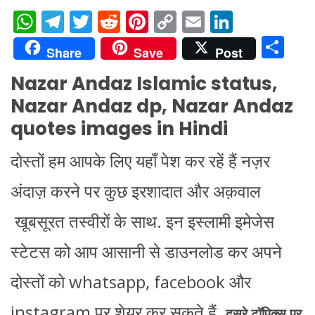
W
T
T
R
Pi
C
E
Li
h
el
w
e
nt
o
m
n
S
Share
Save
Post
at
e
itt
d
er
p
ai
k
h
Nazar Andaz Islamic status,
s
gr
er
di
e
y
l
e
ar
Nazar Andaz dp, Nazar Andaz
A
a
t
st
Li
dI
e
quotes images in Hindi
p
m
n
n
p
k
दोस्तों हम आपके लिए यहाँ पेश कर रहें हैं नज़र
अंदाज़ करने पर कुछ इरशादात और अक़वाल
खूबसूरत तस्वीरों के साथ. इन इस्लामी इमेजेस
स्टेटस को आप आसानी से डाउनलोड कर अपने
दोस्तों को whatsapp, facebook और
instagram पर शेयर कर सकते हैं.
दुसरे टॉपिक्स पर