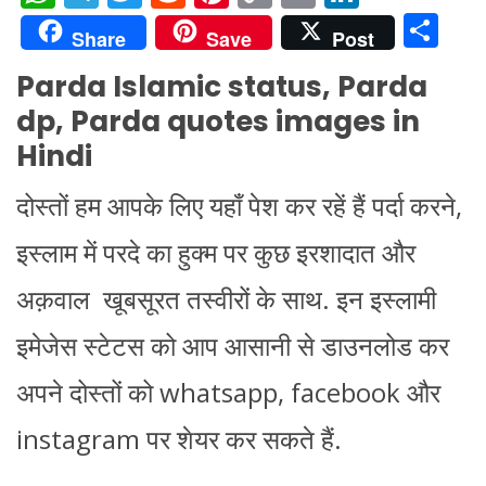
h
el
w
e
nt
o
m
n
S
Share
Save
Post
at
e
itt
d
er
p
ai
k
h
Parda Islamic status, Parda
s
gr
er
di
e
y
l
e
ar
dp, Parda quotes images in
A
a
t
st
Li
dI
e
Hindi
p
m
n
n
p
k
दोस्तों हम आपके लिए यहाँ पेश कर रहें हैं पर्दा करने,
इस्लाम में परदे का हुक्म पर कुछ इरशादात और
अक़वाल खूबसूरत तस्वीरों के साथ. इन इस्लामी
इमेजेस स्टेटस को आप आसानी से डाउनलोड कर
अपने दोस्तों को whatsapp, facebook और
instagram पर शेयर कर सकते हैं.