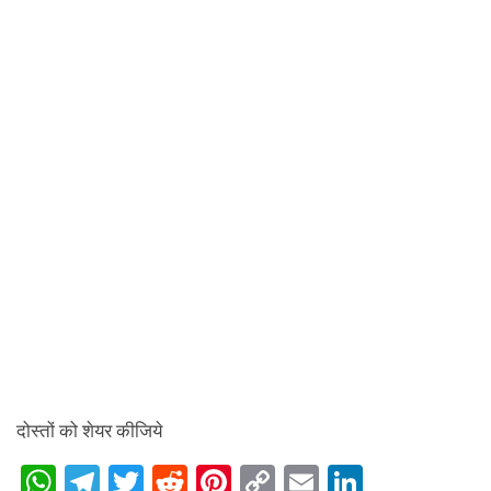
दोस्तों को शेयर कीजिये
W
T
T
R
Pi
C
E
Li