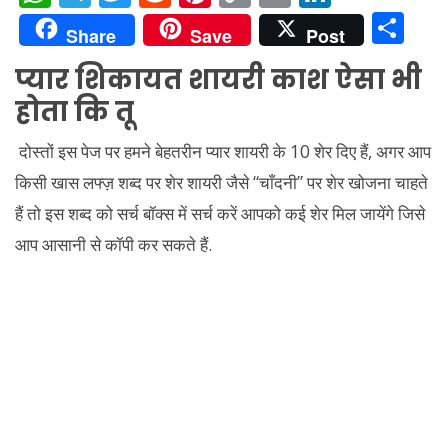
h
el
w
e
nt
o
m
n
S
Share
Save
Post
at
e
itt
d
er
p
ai
k
h
प्यार शिकायत शायरी काश ऐसा भी
s
gr
er
di
e
y
l
e
ar
होता कि तू
A
a
t
st
Li
dI
e
p
m
n
n
दोस्तों इस पेज पर हमने बेहतरीन प्यार शायरी के 10 शेर दिए हैं, अगर आप
p
k
किसी खास लफ्ज़ शब्द पर शेर शायरी जैसे “चाँदनी” पर शेर खोजना चाहते
हैं तो इस शब्द को सर्च बॉक्स में सर्च करें आपको कई शेर मिल जायेंगे जिसे
आप आसानी से कॉपी कर सकते हैं.