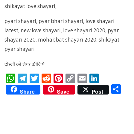
shikayat love shayari,
pyari shayari, pyar bhari shayari, love shayari
latest, new love shayari, love shayari 2020, pyar
shayari 2020, mohabbat shayari 2020, shikayat
pyar shayari
दोस्तों को शेयर कीजिये
W
T
T
R
Pi
C
E
Li
h
el
w
e
nt
o
m
n
S
Share
Save
Post
at
e
itt
d
er
p
ai
k
h
s
gr
er
di
e
y
l
e
ar
A
a
t
st
Li
dI
e
p
m
n
n