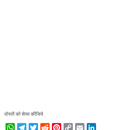
दोस्तों को शेयर कीजिये
W
T
T
R
Pi
C
E
Li