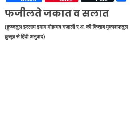
at
e
itt
d
er
p
ai
k
h
फजीलते जकात व सलात
s
gr
er
di
e
y
l
e
ar
A
a
t
st
Li
dI
e
(हुज्जतुल इस्लाम इमाम मोहम्मद गज़ाली र.अ. की किताब मुकाशफतुल
p
m
n
n
क़ुलूब से हिंदी अनुवाद)
p
k